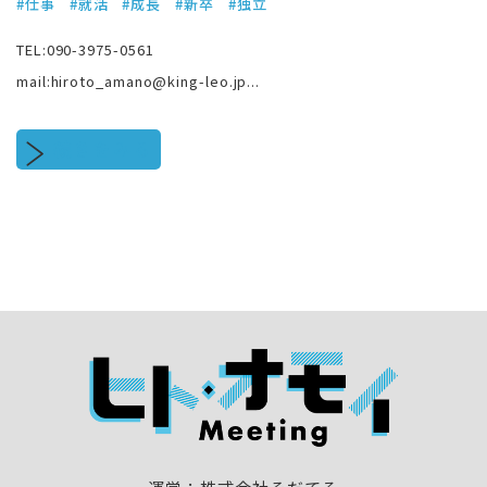
#仕事
#就活
#成長
#新卒
#独立
TEL:090-3975-0561
mail:hiroto_amano@king-leo.jp...
続きをみる