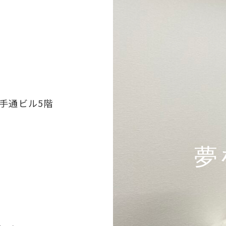
大手通ビル5階
夢